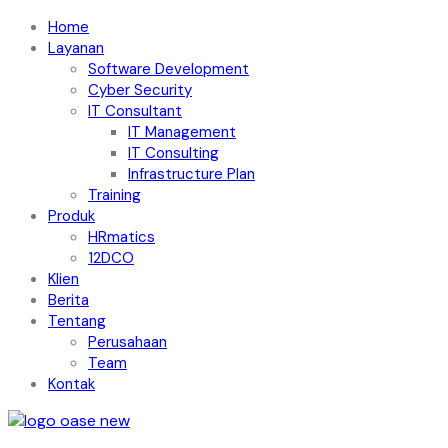
Home
Layanan
Software Development
Cyber Security
IT Consultant
IT Management
IT Consulting
Infrastructure Plan
Training
Produk
HRmatics
12DCO
Klien
Berita
Tentang
Perusahaan
Team
Kontak